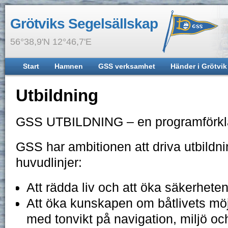
Grötviks Segelsällskap
56°38,9'N 12°46,7'E
Start
Hamnen
GSS verksamhet
Händer i Grötvik
Utbildning
GSS UTBILDNING – en programförkl
GSS har ambitionen att driva utbildn
huvudlinjer:
Att rädda liv och att öka säkerheten 
Att öka kunskapen om båtlivets möj
med tonvikt på navigation, miljö och